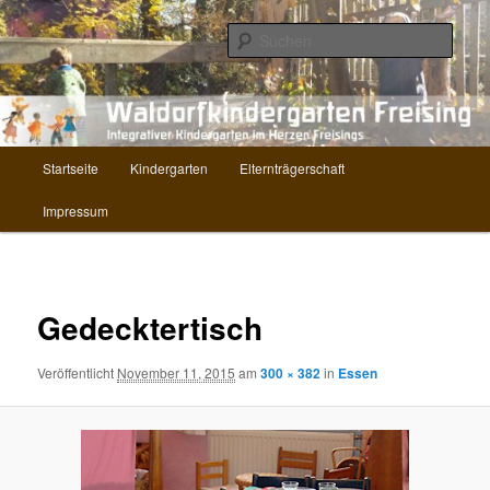
Zum
Kindergarten im Herzen Freisings
Inhalt
Such
wechseln
Waldorf Kindergarten Freising
Hauptmenü
Startseite
Kindergarten
Elternträgerschaft
Impressum
Bilder-
Navigat
Gedecktertisch
Veröffentlicht
November 11, 2015
am
300 × 382
in
Essen