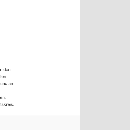
on den
lien
m und am
en:
tskreis.