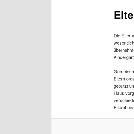
Elte
Die Eltern
wesentlich
übernehme
Kindergart
Gemeinsam
Eltern org
geputzt u
Haus vorg
verschiede
Elternbeir