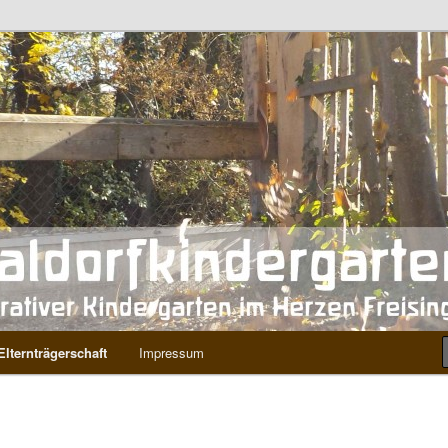
gs
rgarten Freising
Elternträgerschaft
Impressum